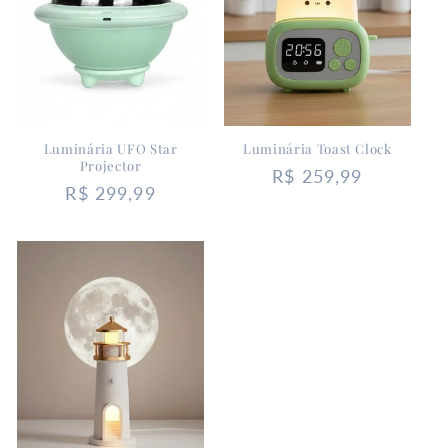
Luminária UFO Star
Luminária Toast Clock
Projector
Preço
R$ 259,99
Preço
R$ 299,99
normal
normal